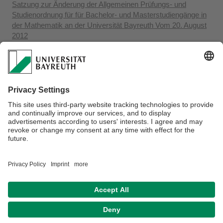
Satzung zur Änderung der Allgemeinen Prüfungs- und
Studienordnung für für Bachelor- und Masterstudiengänge in
der Mathematik an der Universität Bayreuth Vom 20. August
2012
(Konsolidierte Fassung)
2011-018
Allgemeine Prüfungs- und Studienordnung für Bachelor- und
Masterstudiengänge in der Mathematik Vom 01. Juni 2011
2007-154
Allgemeine Prüfungs- und Studienordnung für Bachelor- und
Masterstudiengänge in der Mathematik an der Universität
Bayreuth vom 5. Oktober 2007
Verantwortlich für die Redaktion:
Tobias Kreisel
Kontakt
Sitemap
Datenschutzerklärung
Barrierefreiheitserklärung
Impressum
Hausordnung