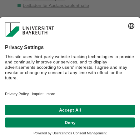
Leitfaden für Auslandsaufenthalte
Forschung
Dissertations- und Habilitationsschriften
Organisation
Kontakt & Anfahrt
Verantwortlich für die Redaktion:
Christoph Reihl
Kontakt
Sitemap
Datenschutzerklärung
Barrierefreiheitserklärung
Impressum
Hausordnung